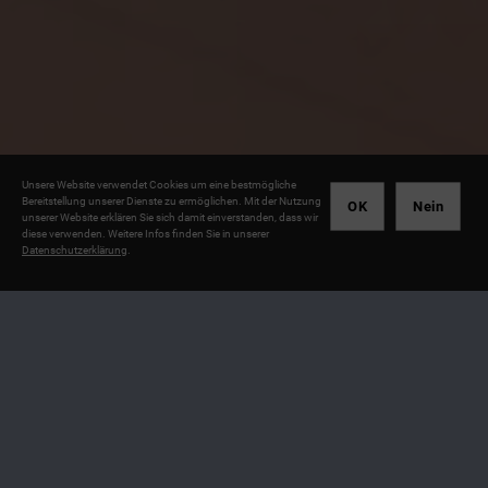
Unsere Website verwendet Cookies um eine bestmögliche
Bereitstellung unserer Dienste zu ermöglichen. Mit der Nutzung
OK
Nein
unserer Website erklären Sie sich damit einverstanden, dass wir
diese verwenden. Weitere Infos finden Sie in unserer
Datenschutzerklärung
.
ASADA- Schiebetüren und
Möbelbau in Berlin - wir
planen individuell nach Ihren