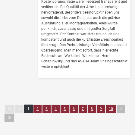
Kostenvoranschläge waren jederzeit transparent und
verlässlich. Die Qualität der Arbeit ist durchweg
hervorragend. Besonders beeindruckt haben uns
sowohl die Liebe zum Detail als auch die präzise
Ausführung aller Montagearbeiten. Alles wurde
pünktlich, zuverlässig und mit großer Sorgfalt
umgesetzt. Der Kontakt war stets freundlich und
kompetent und auch die kurzfristige Erreichbarkeit
überzeugt. Das Preis-Leistungs-Verhältnis ist absolut
überzeugend. Man merkt sofort, dass hier echte
Fachleute am Werk sind. Wir können Herrn
Schablowsky und das ASADA-Team uneingeschränkt
weiterempfehlen!
1
2
3
4
5
6
7
8
9
10