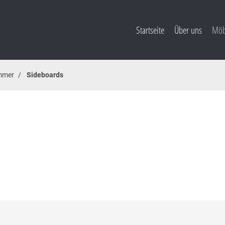
Startseite
Über uns
Möb
mmer
Sideboards