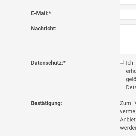
E-Mail:
*
Nachricht:
Datenschutz:
*
Ich
erh
gel
Deta
Bestätigung:
Zum V
verme
Anbiet
werden