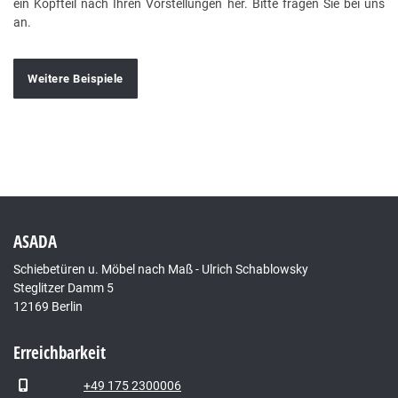
ein Kopfteil nach Ihren Vorstellungen her. Bitte fragen Sie bei uns
an.
Weitere Beispiele
ASADA
Schiebetüren u. Möbel nach Maß - Ulrich Schablowsky
Steglitzer Damm 5
12169 Berlin
Erreichbarkeit
+49 175 2300006