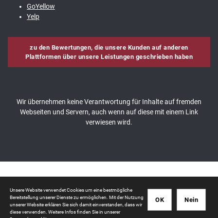
GoYellow
Yelp
zu den Bewertungen, die unsere Kunden auf anderen
Plattformen über unsere Leistungen geschrieben haben
Wir übernehmen keine Verantwortung für Inhalte auf fremden
Webseiten und Servern, auch wenn auf diese mit einem Link
verwiesen wird.
© 2026 ASADA
Unsere Website verwendet Cookies um eine bestmögliche
Bereitstellung unserer Dienste zu ermöglichen. Mit der Nutzung
OK
Nein
unserer Website erklären Sie sich damit einverstanden, dass wir
Datenschutzerklärung
|
Impressum
diese verwenden. Weitere Infos finden Sie in unserer