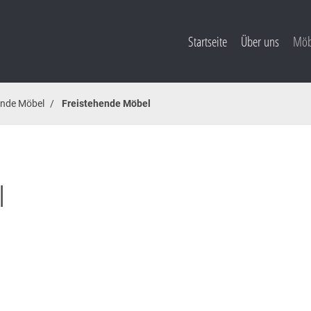
Startseite
Über uns
Möb
ende Möbel
Freistehende Möbel
l