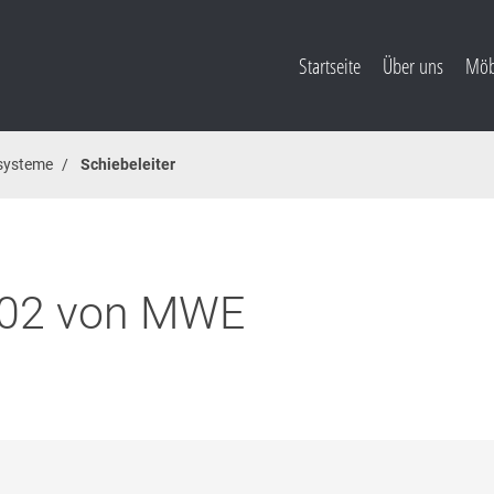
Startseite
Über uns
Möb
rsysteme
Schiebeleiter
6002 von MWE