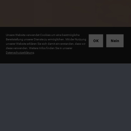
Unsere Website verwendet Cookies um eine bestmögliche
Bereitstellung unserer Dienste zu ermöglichen. Mit der Nutzung
OK
Nein
unserer Website erklären Sie sich damit einverstanden, dass wir
diese verwenden. Weitere Infos finden Sie in unserer
Datenschutzerklärung
.
ASADA- Schiebetüren und
Möbelbau in Berlin - wir
planen individuell nach Ihren
Wünschen